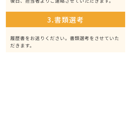
後日、担当者よりご連絡させていただきます。
3.書類選考
履歴書をお送りください。書類選考をさせていた
だきます。
4.面談
書類選考にて合格基準に達した場合、面談のご連
絡をさせていただきます。
5.合格・採用
最終的には業務内容の再確認と条件を再度すり合